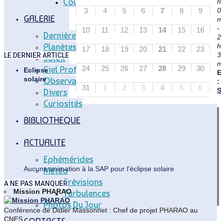
Coupole Vitry
h
à
3
4
5
6
7
8
9
0
21h30
GALERIE
m
sur
-
réservation.
10
11
12
13
14
15
16
Dernières Photos
2
Planètes
h
17
18
19
20
21
22
23
3
LE DERNIER ARTICLE
Soleil
m
24
25
26
27
28
29
30
Ciel Profond
Eclipse
solaire
Observatoire
:
31
1
2
3
4
5
6
Divers
Curiosités
BIBLIOTHEQUE
ACTUALITE
Ephémérides
Aucune animation à la SAP pour l'éclipse solaire
Météo
Prévisions
A NE PAS MANQUER
Mission PHARAO
Turbulences
Photos Du Jour
Conférence de Didier Massonnet : Chef de projet PHARAO au
CNES