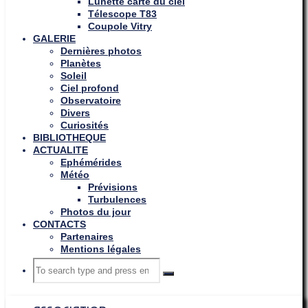
Lunette carte du ciel
Télescope T83
Coupole Vitry
GALERIE
Dernières photos
Planètes
Soleil
Ciel profond
Observatoire
Divers
Curiosités
BIBLIOTHEQUE
ACTUALITE
Ephémérides
Météo
Prévisions
Turbulences
Photos du jour
CONTACTS
Partenaires
Mentions légales
Search
Search
Search
for: