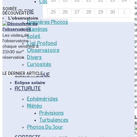
Coupole Vitry
s
l
SOIRÉE
GALERIE
25
26
27
28
29
30
1
DÉCOUVERTE
d
L'observatoire
t
Dernières Photos
l
Planètes
d
Soleil
Les visites de
m
l'observatoire :
p
Ciel Profond
chaque vendredi à
v
Observatoire
21h30 sur
t
Divers
réservation.
i
s
Curiosités
l
LE DERNIER ARTICLE
BIBLIOTHEQUE
d
p
Eclipse solaire
e
ACTUALITE
c
e
Ephémérides
à
Météo
v
Prévisions
Turbulences
s
Photos Du Jour
"
2