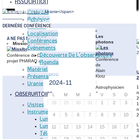
ASSOCIATION
Activités
Le ciel au télescope
Uranie 25
Adhésion
Catégorie : Uranie
Articles
DERNIÈRE CONFÉRENCE
Home
SAP
Localisation
Les
Archive
A NE PAS MANQUER
Conférences
photons
for
Mission PHARAO
Événements
category
"Uranie"
Découverte De L’observatoire
Conférence de Didier Massonnet : Chef de
(Page
Conférence
projet PHARAO au CNES
Agenda
6)
de
Matériel
Alain
U
Présentation
Klotz
2
:
Uranie
Astrophysicien
1
à
n
OBSERVATOIRE
L
M
M
J
V
S
D
l'IRAP
2
28
29
30
31
1
2
3
Visites
et
1
professeur
n
Instruments
4
5
6
7
8
9
10
à
2
Lunette Méridienne
l'Université
L
Lunette Carte Du Ciel
de
11
12
13
14
15
16
17
Toulouse
Télescope T83
é
18
19
20
21
22
23
24