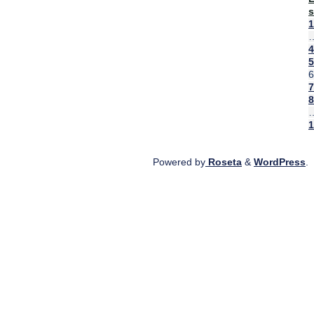
s
"
1
2
4
5
6
7
8
1
Powered by
Roseta
&
WordPress
.