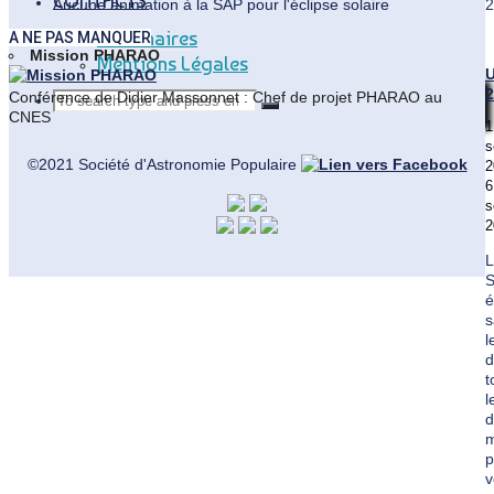
CONTACTS
Aucune animation à la SAP pour l'éclipse solaire
Partenaires
A NE PAS MANQUER
Mission PHARAO
Mentions Légales
U
2
Conférence de Didier Massonnet : Chef de projet PHARAO au
Search
Search
Search
CNES
1
for:
s
©2021 Société d'Astronomie Populaire
2
6
s
2
L
Back
é
to
s
Top
l
d
t
l
d
m
p
v