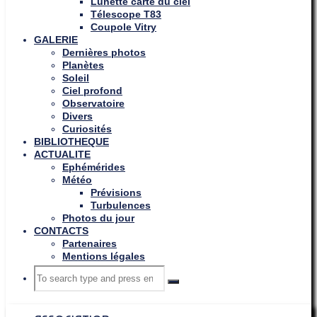
Lunette carte du ciel
Télescope T83
Coupole Vitry
GALERIE
Dernières photos
Planètes
Soleil
Ciel profond
Observatoire
Divers
Curiosités
BIBLIOTHEQUE
ACTUALITE
Ephémérides
Météo
Prévisions
Turbulences
Photos du jour
CONTACTS
Partenaires
Mentions légales
Search
Search
Search
for: