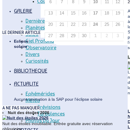
Coupole Vitry
6
7
8
9
10
11
12
à
2
21h30
GALERIE
A
sur
13
14
15
16
17
18
19
a
réservation.
Dernières Photos
à
20
21
22
23
24
25
26
l
Planètes
LE DERNIER ARTICLE
Soleil
27
28
29
30
1
2
3
p
Ciel Profond
Eclipse
l
solaire
Observatoire
s
Divers
Curiosités
s
"
BIBLIOTHEQUE
s
ACTUALITE
Ephémérides
Aucune animation à la SAP pour l'éclipse solaire
Météo
Prévisions
A NE PAS MANQUER
Nuit des étoiles 2026
Turbulences
N
Photos Du Jour
Nuit des étoiles inoubliable. Entrée gratuite avec réservation
obligatoire.