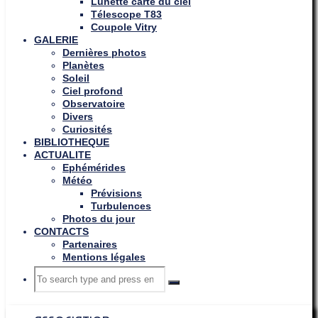
Lunette carte du ciel
Télescope T83
Coupole Vitry
GALERIE
Dernières photos
Planètes
Soleil
Ciel profond
Observatoire
Divers
Curiosités
BIBLIOTHEQUE
ACTUALITE
Ephémérides
Météo
Prévisions
Turbulences
Photos du jour
CONTACTS
Partenaires
Mentions légales
Search
Search
Search
for: