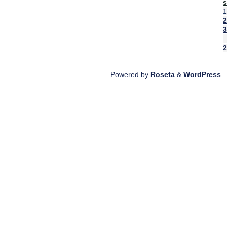
s
"
1
4
2
3
2
Powered by
Roseta
&
WordPress
.