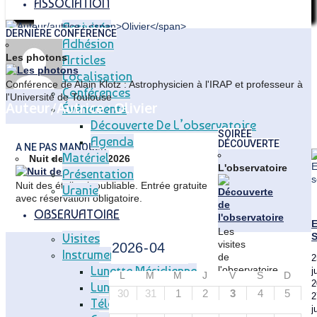
ASSOCIATION
Activités
DERNIÈRE CONFÉRENCE
Adhésion
Les photons
Articles
Localisation
Conférence de Alain Klotz : Astrophysicien à l'IRAP et professeur à
Conférences
l'Université de Toulouse
Auteur/autrice : Olivier
Événements
Découverte De L’observatoire
Home
Articles
SOIRÉE
Agenda
posted
DÉCOUVERTE
A NE PAS MANQUER
Matériel
by
Nuit des étoiles 2026
L'observatoire
Olivier
Présentation
Nuit des étoiles inoubliable. Entrée gratuite
Uranie
avec réservation obligatoire.
OBSERVATOIRE
E
Les
Visites
S
visites
Instruments
de
2
Lunette Méridienne
l'observatoire
j
L
M
M
J
V
S
D
:
2
Lunette Carte Du Ciel
30
31
1
2
3
4
5
chaque
2
Télescope T83
vendredi
j