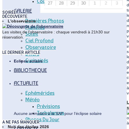
Coupole Vitry
27
28
29
30
1
2
3
d
t
GALERIE
SOIRÉE
l
DÉCOUVERTE
Dernières Photos
d
L'observatoire
m
Planètes
p
Les visites de l'observatoire : chaque vendredi à 21h30 sur
Soleil
v
réservation.
Ciel Profond
t
i
Observatoire
s
LE DERNIER ARTICLE
Divers
l
Curiosités
Eclipse solaire
d
p
BIBLIOTHEQUE
e
c
ACTUALITE
e
à
Ephémérides
v
Météo
Prévisions
s
Turbulences
"
Aucune animation à la SAP pour l'éclipse solaire
2
Photos Du Jour
A NE PAS MANQUER
Nuit des étoiles 2026