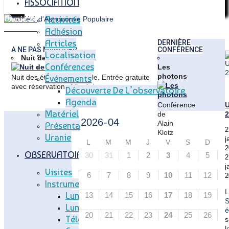
ASSOCIATION
Activités
Uranie 24
Uranie 26
Adhésion
Articles
Articles
DERNIÈRE
A NE PAS MANQUER
CONFÉRENCE
Localisation
Nuit des étoiles 2026
Conférences
Les
photons
Nuit des étoiles inoubliable. Entrée gratuite
Événements
avec réservation obligatoire.
Découverte De L’observatoire
Agenda
Conférence
U
Matériel
de
2
Alain
Présentation
2
Klotz
Uranie
j
:
L
M
M
J
V
S
D
2
Astrophysicien
OBSERVATOIRE
30
31
1
2
3
4
5
2
à
j
l'IRAP
Visites
6
7
8
9
10
11
12
2
et
Instruments
professeur
L
Lunette Méridienne
13
14
15
16
17
18
19
à
l'Université
Lunette Carte Du Ciel
é
20
21
22
23
24
25
26
de
Télescope T83
s
Toulouse
l