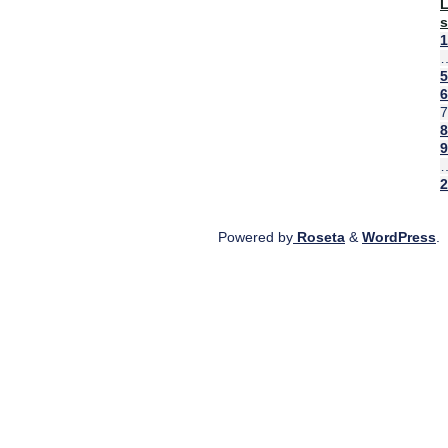
s
"
1
c
a
5
t
6
7
8
9
2
Powered by
Roseta
&
WordPress
.