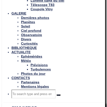
Lunette carte du ciel
Télescope T83
Coupole Vitry
GALERIE
Dernières photos
Planètes
Soleil
Ciel profond
Observatoire
Divers
Curiosités
BIBLIOTHEQUE
ACTUALITE
Ephémérides
Météo
Prévisions
Turbulences
Photos du jour
CONTACTS
Partenaires
Mentions légales
Search
Search
Search
for: