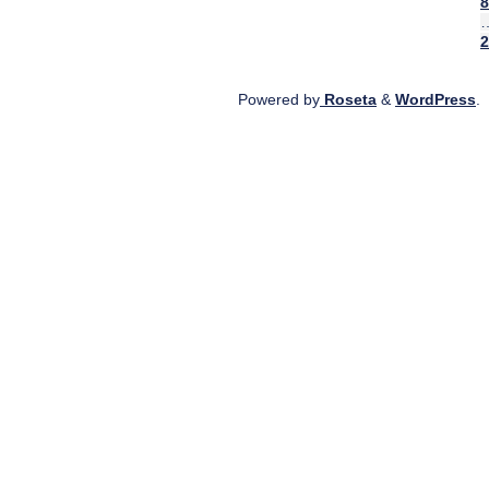
8
2
Powered by
Roseta
&
WordPress
.