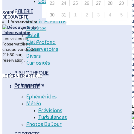
Coupole Vitry
23
24
25
26
27
28
29
d
t
GALERIE
SOIRÉE
30
31
1
2
3
4
5
l
DÉCOUVERTE
Dernières Photos
d
L'observatoire
m
Planètes
p
Soleil
v
Les visites de
Ciel Profond
t
l'observatoire :
i
Observatoire
chaque vendredi à
s
21h30 sur
Divers
l
réservation.
Curiosités
d
p
BIBLIOTHEQUE
e
LE DERNIER ARTICLE
c
Eclipse solaire
ACTUALITE
e
à
Ephémérides
v
Météo
Prévisions
s
Turbulences
"
2
Photos Du Jour