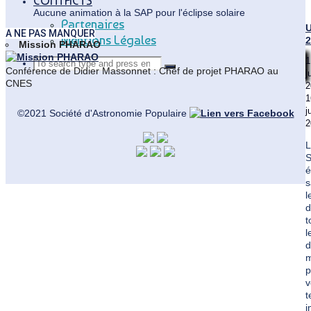
CONTACTS
Aucune animation à la SAP pour l'éclipse solaire
Partenaires
U
A NE PAS MANQUER
Mentions Légales
2
Mission PHARAO
Search
1
Search
Conférence de Didier Massonnet : Chef de projet PHARAO au
Search
j
CNES
2
for:
1
j
©2021 Société d'Astronomie Populaire
2
L
é
s
Back
l
to
d
Top
t
l
d
m
p
v
t
i