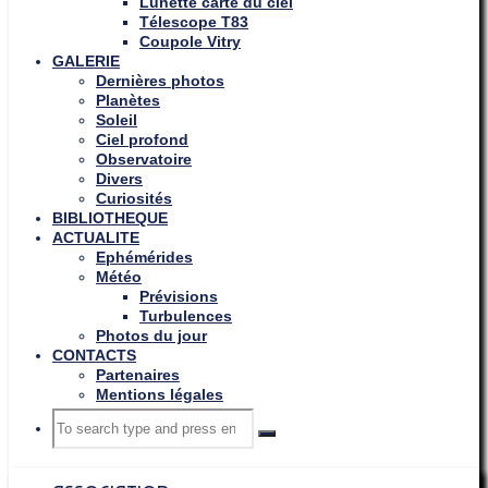
Lunette carte du ciel
Télescope T83
Coupole Vitry
GALERIE
Dernières photos
Planètes
Soleil
Ciel profond
Observatoire
Divers
Curiosités
BIBLIOTHEQUE
ACTUALITE
Ephémérides
Météo
Prévisions
Turbulences
Photos du jour
CONTACTS
Partenaires
Mentions légales
Search
Search
Search
for: