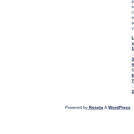
p
e
c
e
à
v
s
"
1
3
3
4
5
6
7
2
Powered by
Roseta
&
WordPress
.