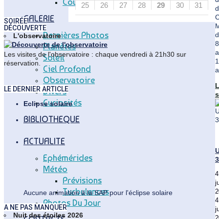
Coupole Vitry
25
26
27
28
29
30
31
d
C
GALERIE
SOIRÉE
M
DÉCOUVERTE
Dernières Photos
d
L'observatoire
8
Planètes
a
Les visites de l'observatoire : chaque vendredi à 21h30 sur
Soleil
1
réservation.
Ciel Profond
a
Observatoire
LE DERNIER ARTICLE
Divers
s
Curiosités
"
Eclipse solaire
d
BIBLIOTHEQUE
C
ACTUALITE
U
Ephémérides
3
Météo
4
Prévisions
j
Turbulences
2
Aucune animation à la SAP pour l'éclipse solaire
4
Photos Du Jour
A NE PAS MANQUER
j
Nuit des étoiles 2026
2