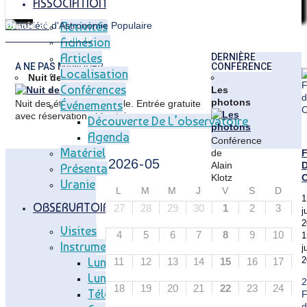
ASSOCIATION
Activités
Uranie 34
Ô mon beau miroir
Adhésion
Articles
Articles
DERNIÈRE
A NE PAS MANQUER
CONFÉRENCE
Localisation
Nuit des étoiles 2026
Conférences
Les
photons
Nuit des étoiles inoubliable. Entrée gratuite
Événements
avec réservation obligatoire.
Découverte De L’observatoire
Agenda
Conférence
Matériel
de
F
Alain
Présentation
Klotz
Uranie
:
L
M
M
J
V
S
D
1
Astrophysicien
OBSERVATOIRE
27
28
29
30
1
2
3
j
à
2
l'IRAP
Visites
4
5
6
7
8
9
10
1
et
Instruments
j
professeur
Lunette Méridienne
2
11
12
13
14
15
16
17
à
l'Université
Lunette Carte Du Ciel
18
19
20
21
22
23
24
de
Télescope T83
F
Toulouse
d