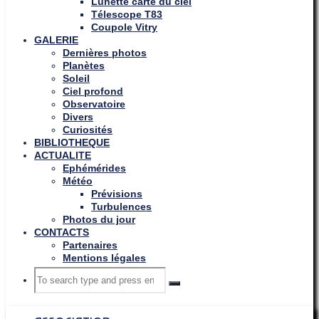
Lunette carte du ciel
Télescope T83
Coupole Vitry
GALERIE
Dernières photos
Planètes
Soleil
Ciel profond
Observatoire
Divers
Curiosités
BIBLIOTHEQUE
ACTUALITE
Ephémérides
Météo
Prévisions
Turbulences
Photos du jour
CONTACTS
Partenaires
Mentions légales
Search
Search
Search
for: