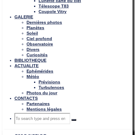
Lunette carte du ciel
Télescope T83
Coupole Vitry
GALERIE
Dernières photos
Planètes
Soleil
Ciel profond
Observatoire
Divers
Curiosités
BIBLIOTHEQUE
ACTUALITE
Ephémérides
Météo
Prévisions
Turbulences
Photos du jour
CONTACTS
Partenaires
Mentions légales
Search
Search
Search
for: