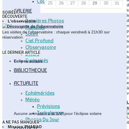
Coupole Vitry
25
26
27
28
29
30
31
d
t
GALERIE
SOIRÉE
l
DÉCOUVERTE
Dernières Photos
d
L'observatoire
m
Planètes
p
Les visites de l'observatoire : chaque vendredi à 21h30 sur
Soleil
v
réservation.
Ciel Profond
t
i
Observatoire
s
LE DERNIER ARTICLE
Divers
l
Curiosités
Eclipse solaire
d
p
BIBLIOTHEQUE
e
c
ACTUALITE
e
à
Ephémérides
v
Météo
Prévisions
s
Turbulences
"
Aucune animation à la SAP pour l'éclipse solaire
4
Photos Du Jour
A NE PAS MANQUER
Mission PHARAO