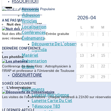
ASSOCIATION
Uranie 40
Activités
SAP : 40 ans à Jolimont
Adhésion
Articles
A NE PAS MANQUER
Articles
Nuit des étoiles 2026
Localisation
L
M
M
Conférences
Nuit des étoiles inoubliable. Entrée gratuite
30
31
1
Événements
avec réservation obligatoire.
Découverte De L’observatoire
6
7
8
DERNIÈRE CONFÉRENCE
Agenda
Matériel
13
14
15
Les photons
Présentation
20
21
22
Uranie
Conférence de Alain Klotz : Astrophysicien à
l'IRAP et professeur à l'Université de Toulouse
OBSERVATOIRE
27
28
29
Visites
SOIRÉE DÉCOUVERTE
L'observatoire
Instruments
Lunette Méridienne
Les visites de l'observatoire : chaque vendredi à 21h30 sur réservatio
Lunette Carte Du Ciel
Télescope T83
LE DERNIER ARTICLE