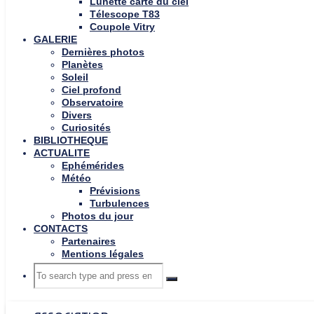
Lunette carte du ciel
Télescope T83
Coupole Vitry
GALERIE
Dernières photos
Planètes
Soleil
Ciel profond
Observatoire
Divers
Curiosités
BIBLIOTHEQUE
ACTUALITE
Ephémérides
Météo
Prévisions
Turbulences
Photos du jour
CONTACTS
Partenaires
Mentions légales
Search
Search
Search
for: