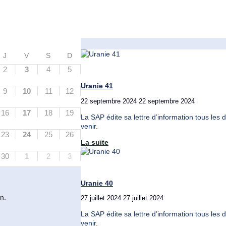
J
V
S
D
2
3
4
5
Uranie 41
9
10
11
12
22 septembre 2024
22 septembre 2024
16
17
18
19
La SAP édite sa lettre d’information tous les 
venir.
23
24
25
26
"Uranie
La suite
41"
30
1
2
3
Uranie 40
n.
27 juillet 2024
27 juillet 2024
La SAP édite sa lettre d’information tous les 
venir.