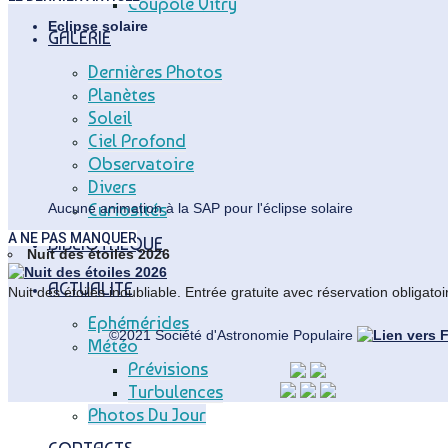
Coupole Vitry
Eclipse solaire
GALERIE
Dernières Photos
Planètes
Soleil
Ciel Profond
Observatoire
Divers
Curiosités
Aucune animation à la SAP pour l'éclipse solaire
A NE PAS MANQUER
BIBLIOTHEQUE
Nuit des étoiles 2026
ACTUALITE
Nuit des étoiles inoubliable. Entrée gratuite avec réservation obligatoi
Ephémérides
©2021 Société d'Astronomie Populaire
Météo
Prévisions
Turbulences
Back
Photos Du Jour
to
Top