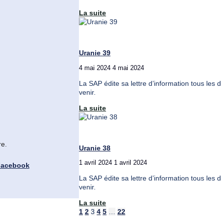
"Uranie
La suite
40"
Uranie 39
4 mai 2024
4 mai 2024
La SAP édite sa lettre d’information tous les 
venir.
"Uranie
La suite
39"
re.
Uranie 38
1 avril 2024
1 avril 2024
La SAP édite sa lettre d’information tous les 
venir.
"Uranie
La suite
38"
Pagination
1
2
3
4
5
…
22