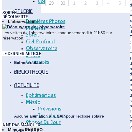
Coupole Vitry
29
30
1
2
3
4
5
d
l
GALERIE
SOIRÉE
A
DÉCOUVERTE
Dernières Photos
e
L'observatoire
M
Planètes
d
Les visites de l'observatoire : chaque vendredi à 21h30 sur
Soleil
T
réservation.
Ciel Profond
:
T
Observatoire
e
LE DERNIER ARTICLE
Divers
s
Curiosités
Eclipse solaire
d
BIBLIOTHEQUE
d
a
ACTUALITE
e
n
Ephémérides
d
s
Météo
p
Prévisions
H
Turbulences
Aucune animation à la SAP pour l'éclipse solaire
Photos Du Jour
P
A NE PAS MANQUER
v
Mission PHARAO