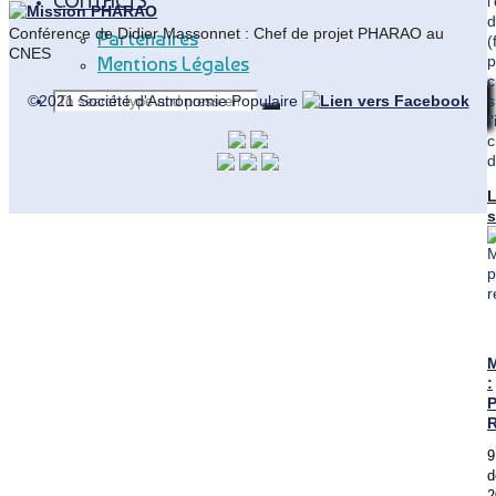
CONTACTS
l
d
Conférence de Didier Massonnet : Chef de projet PHARAO au
Partenaires
(
CNES
p
Mentions Légales
c
Search
Search
s
©2021 Société d'Astronomie Populaire
Search
l
c
for:
d
s
Back
to
d
Top
é
:
P
R
9
d