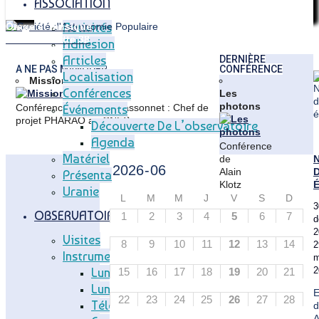
ASSOCIATION
Activités
Orage et musique
Focale lunette 38
Adhésion
Articles
Articles
DERNIÈRE
A NE PAS MANQUER
CONFÉRENCE
Localisation
Mission PHARAO
Conférences
Les
photons
Conférence de Didier Massonnet : Chef de
Événements
projet PHARAO au CNES
Découverte De L’observatoire
Agenda
Conférence
Matériel
de
Alain
Présentation
Klotz
É
Uranie
:
L
M
M
J
V
S
D
3
Astrophysicien
OBSERVATOIRE
1
2
3
4
5
6
7
d
à
2
l'IRAP
Visites
8
9
10
11
12
13
14
2
et
Instruments
m
professeur
Lunette Méridienne
2
15
16
17
18
19
20
21
à
l'Université
Lunette Carte Du Ciel
E
22
23
24
25
26
27
28
de
Télescope T83
d
Toulouse
A