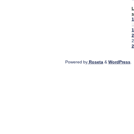
s
"
1
n
é
1
n
2
2
2
Powered by
Roseta
&
WordPress
.