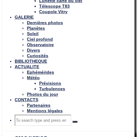
Lunette carte du ciel
Télescope T83
Coupole Vitry
GALERIE
Dernières photos
Planètes
Soleil
Ciel profond
Observatoire
Divers
Curiosités
BIBLIOTHEQUE
ACTUALITE
Ephémérides
Météo
Prévisions
Turbulences
Photos du jour
CONTACTS
Partenaires
Mentions légales
Search
Search
Search
for: