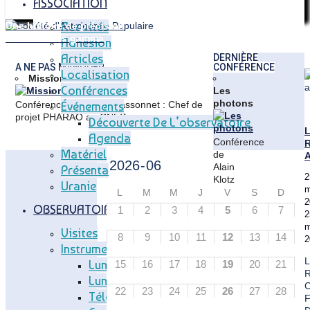
ASSOCIATION
Activités
Une histoire de précision
Les sursauts gamma
Adhésion
Articles
Articles
DERNIÈRE
A NE PAS MANQUER
CONFÉRENCE
Localisation
Mission PHARAO
Conférences
Les
photons
Conférence de Didier Massonnet : Chef de
Événements
projet PHARAO au CNES
Découverte De L’observatoire
Agenda
Conférence
R
Matériel
de
A
Alain
Présentation
2
Klotz
Uranie
m
:
L
M
M
J
V
S
D
2
Astrophysicien
OBSERVATOIRE
1
2
3
4
5
6
7
2
à
m
l'IRAP
Visites
8
9
10
11
12
13
14
2
et
Instruments
professeur
L
Lunette Méridienne
15
16
17
18
19
20
21
à
R
l'Université
Lunette Carte Du Ciel
C
22
23
24
25
26
27
28
de
Télescope T83
F
Toulouse