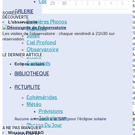
D
Coupole Vitry
29
30
1
2
3
4
5
GALERIE
e
SOIRÉE
l
DÉCOUVERTE
Dernières Photos
d
L'observatoire
l
Planètes
S
Les visites de l'observatoire : chaque vendredi à 21h30 sur
Soleil
A
réservation.
Ciel Profond
d
Observatoire
F
LE DERNIER ARTICLE
Divers
d
Curiosités
Eclipse solaire
l
BIBLIOTHEQUE
V
l
ACTUALITE
c
d
Ephémérides
d
l
Météo
Prévisions
Turbulences
s
Aucune animation à la SAP pour l'éclipse solaire
"
Photos Du Jour
A NE PAS MANQUER
r
Mission PHARAO
a