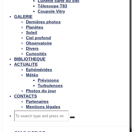
Lunette carte du ciel
Télescope T83
Coupole Vitry
GALERIE
Dernières photos
Planètes
Soleil
Ciel profond
Observatoire
Divers
Curiosités
BIBLIOTHEQUE
ACTUALITE
Ephémérides
Météo
Prévisions
Turbulences
Photos du jour
CONTACTS
Partenaires
Mentions légales
Search
Search
Search
for: