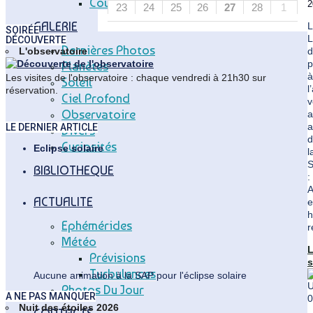
Coupole Vitry
2
23
24
25
26
27
28
1
GALERIE
L
SOIRÉE
L
DÉCOUVERTE
Dernières Photos
d
L'observatoire
p
Planètes
à
Les visites de l'observatoire : chaque vendredi à 21h30 sur
Soleil
l
réservation.
Ciel Profond
v
Observatoire
a
a
LE DERNIER ARTICLE
Divers
d
Curiosités
Eclipse solaire
l
BIBLIOTHEQUE
:
A
ACTUALITE
e
h
Ephémérides
r
Météo
Prévisions
s
Turbulences
"
Aucune animation à la SAP pour l'éclipse solaire
L
Photos Du Jour
A NE PAS MANQUER
d
Nuit des étoiles 2026
p