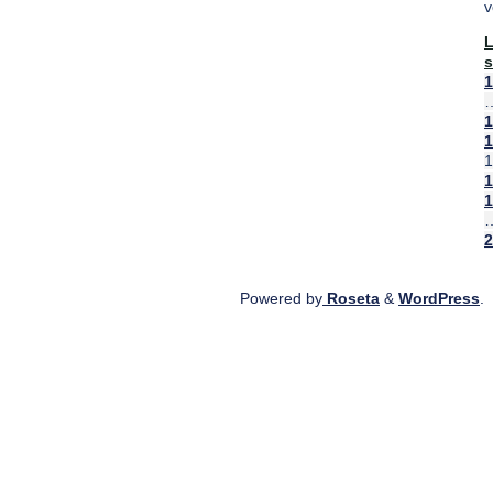
v
s
"
1
0
1
1
1
1
1
2
Powered by
Roseta
&
WordPress
.