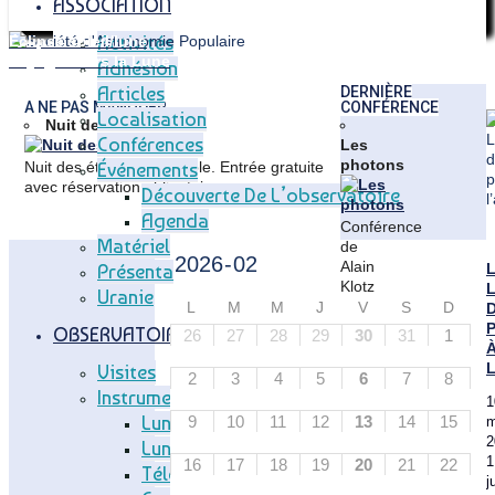
ASSOCIATION
Activités
Eclipse soleil/lune
Voyages vers la Lune
Adhésion
Articles
Articles
DERNIÈRE
A NE PAS MANQUER
CONFÉRENCE
Localisation
Nuit des étoiles 2026
Conférences
Les
photons
Nuit des étoiles inoubliable. Entrée gratuite
Événements
avec réservation obligatoire.
Découverte De L’observatoire
Agenda
Conférence
Matériel
de
Alain
Présentation
Klotz
Uranie
:
L
M
M
J
V
S
D
D
Astrophysicien
P
OBSERVATOIRE
26
27
28
29
30
31
1
à
l'IRAP
L
Visites
2
3
4
5
6
7
8
et
Instruments
1
professeur
Lunette Méridienne
9
10
11
12
13
14
15
m
à
2
l'Université
Lunette Carte Du Ciel
1
16
17
18
19
20
21
22
de
Télescope T83
j
Toulouse