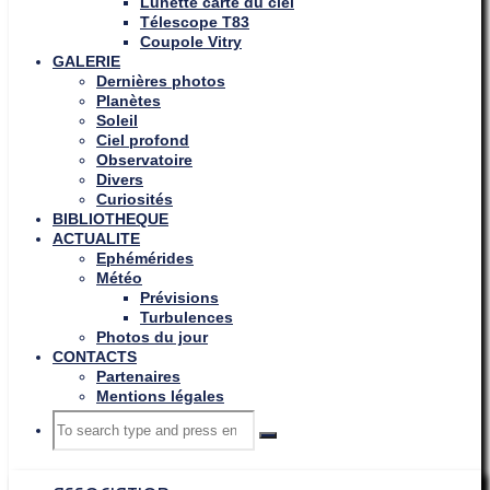
Lunette carte du ciel
Télescope T83
Coupole Vitry
GALERIE
Dernières photos
Planètes
Soleil
Ciel profond
Observatoire
Divers
Curiosités
BIBLIOTHEQUE
ACTUALITE
Ephémérides
Météo
Prévisions
Turbulences
Photos du jour
CONTACTS
Partenaires
Mentions légales
Search
Search
Search
for: