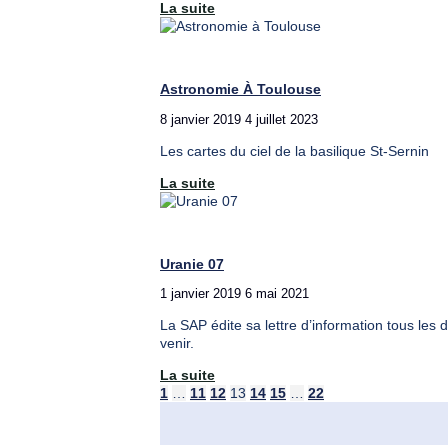
"Uranie
La suite
08"
Astronomie À Toulouse
8 janvier 2019
4 juillet 2023
Les cartes du ciel de la basilique St-Sernin
"Astronomie
La suite
à
Toulouse"
Uranie 07
1 janvier 2019
6 mai 2021
La SAP édite sa lettre d’information tous les 
venir.
"Uranie
La suite
07"
Pagination
1
…
11
12
13
14
15
…
22
des