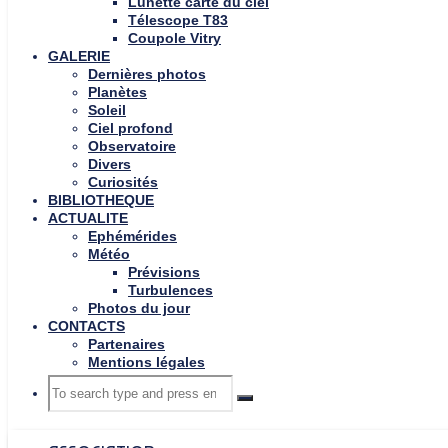
Lunette carte du ciel
Télescope T83
Coupole Vitry
GALERIE
Dernières photos
Planètes
Soleil
Ciel profond
Observatoire
Divers
Curiosités
BIBLIOTHEQUE
ACTUALITE
Ephémérides
Météo
Prévisions
Turbulences
Photos du jour
CONTACTS
Partenaires
Mentions légales
Search
Search
Search
for: