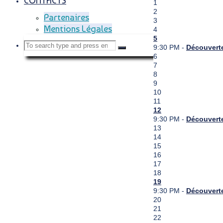
CONTACTS
Back
1
to
2
Partenaires
Top
3
Mentions Légales
4
5
Search
Search
9:30 PM -
Découverte
Search
6
7
for:
8
9
10
11
12
9:30 PM -
Découverte
13
14
15
16
17
18
19
9:30 PM -
Découverte
20
21
22