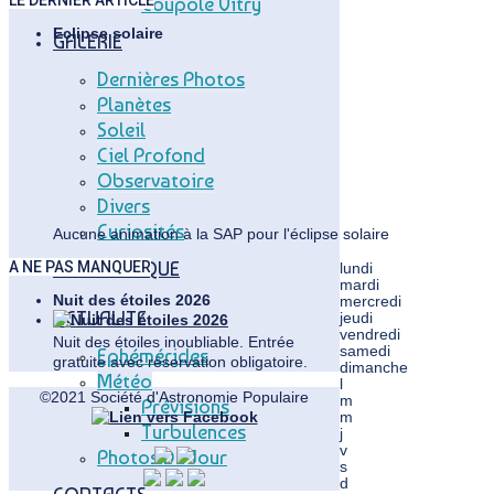
Coupole Vitry
Eclipse solaire
GALERIE
Dernières Photos
Planètes
Soleil
Ciel Profond
Observatoire
Divers
Curiosités
Aucune animation à la SAP pour l'éclipse solaire
BIBLIOTHEQUE
A NE PAS MANQUER
lundi
mardi
Nuit des étoiles 2026
mercredi
ACTUALITE
jeudi
vendredi
Nuit des étoiles inoubliable. Entrée
samedi
Ephémérides
gratuite avec réservation obligatoire.
dimanche
Météo
l
©2021 Société d'Astronomie Populaire
m
Prévisions
m
Turbulences
j
v
Photos Du Jour
s
d