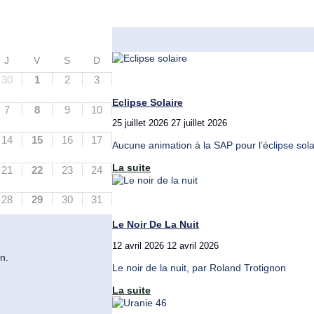
J
V
S
D
30
1
2
3
Eclipse Solaire
7
8
9
10
25 juillet 2026
27 juillet 2026
14
15
16
17
Aucune animation à la SAP pour l’éclipse sola
"Eclipse
La suite
21
22
23
24
solaire"
28
29
30
31
Le Noir De La Nuit
12 avril 2026
12 avril 2026
n.
Le noir de la nuit, par Roland Trotignon
"Le
La suite
noir