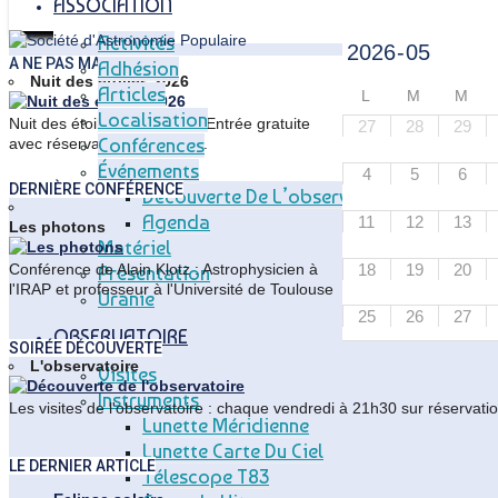
ASSOCIATION
Activités
A NE PAS MANQUER
Adhésion
Articles
Nuit des étoiles 2026
Articles
L
M
M
Localisation
Nuit des étoiles inoubliable. Entrée gratuite
27
28
29
Conférences
avec réservation obligatoire.
Événements
4
5
6
DERNIÈRE CONFÉRENCE
Découverte De L’observatoire
Agenda
11
12
13
Les photons
Matériel
18
19
20
Conférence de Alain Klotz : Astrophysicien à
Présentation
l'IRAP et professeur à l'Université de Toulouse
Uranie
25
26
27
OBSERVATOIRE
SOIRÉE DÉCOUVERTE
L'observatoire
Visites
Instruments
Les visites de l'observatoire : chaque vendredi à 21h30 sur réservatio
Lunette Méridienne
Lunette Carte Du Ciel
LE DERNIER ARTICLE
Télescope T83