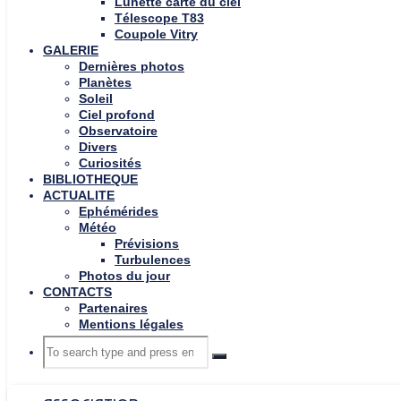
Lunette carte du ciel
Télescope T83
Coupole Vitry
GALERIE
Dernières photos
Planètes
Soleil
Ciel profond
Observatoire
Divers
Curiosités
BIBLIOTHEQUE
ACTUALITE
Ephémérides
Météo
Prévisions
Turbulences
Photos du jour
CONTACTS
Partenaires
Mentions légales
Search
Search
Search
for: