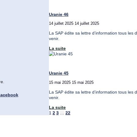
de
la
nuit"
Uranie 46
14 juillet 2025
14 juillet 2025
La SAP édite sa lettre d’information tous les 
venir.
"Uranie
La suite
46"
Uranie 45
re.
15 mai 2025
15 mai 2025
La SAP édite sa lettre d’information tous les 
venir.
"Uranie
La suite
45"
Pagination
1
2
3
…
22
des