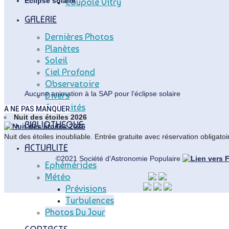
Coupole Vitry
Eclipse solaire
GALERIE
Dernières Photos
Planètes
Soleil
Ciel Profond
Observatoire
Aucune animation à la SAP pour l'éclipse solaire
Divers
Curiosités
A NE PAS MANQUER
Nuit des étoiles 2026
BIBLIOTHEQUE
Nuit des étoiles inoubliable. Entrée gratuite avec réservation obligatoi
ACTUALITE
©2021 Société d'Astronomie Populaire
Ephémérides
Météo
Prévisions
Back
Turbulences
to
Photos Du Jour
Top